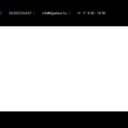
06202236667
info@djpalace.hu
H - P: 8:00 - 18:00