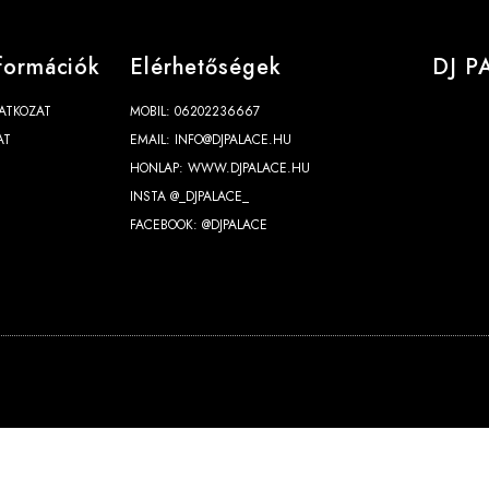
formációk
Elérhetőségek
DJ P
ATKOZAT
MOBIL: 06202236667
AT
EMAIL: INFO@DJPALACE.HU
HONLAP: WWW.DJPALACE.HU
INSTA @_DJPALACE_
FACEBOOK: @DJPALACE