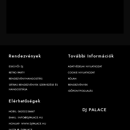
Rendezvények
További Információk
ESKÜVŐI DJ
ADATVÉDELMI NYILATKOZAT
RETRO PARTY
COOKIE NYILATKOZAT
RENDEZVÉNYHANGOSÍTÁS
RÓLAM
SÁTRAS RENDEZVÉNYEK SZERVEZÉSE ÉS
RENDEZVÉNYEK
HANGOSÍTÁSA
IDŐPONTFOGLALÁS
Elérhetőségek
DJ PALACE
MOBIL: 06202236667
EMAIL: INFO@DJPALACE.HU
HONLAP: WWW.DJPALACE.HU
INSTA @_DJPALACE_