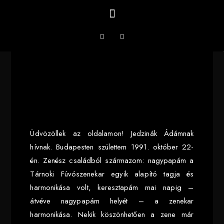
Üdvözöllek az oldalamon! Jedzinák Ádámnak
hívnak. Budapesten születtem 1991. október 22-
én. Zenész családból származom: nagypapám a
Tárnoki Fúvószenekar egyik alapító tagja és
harmonikása volt, keresztapám mai napig –
átvéve nagypapám helyét – a zenekar
harmonikása. Nekik köszönhetően a zene már